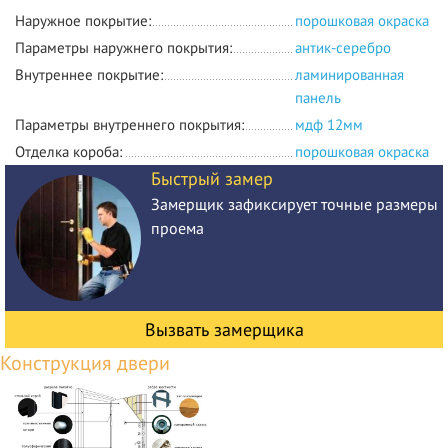
Наружное покрытие:
порошковая окраска
Параметры наружнего покрытия:
антик-серебро
Внутреннее покрытие:
ламинированная
панель
Параметры внутреннего покрытия:
мдф 12мм
Отделка короба:
порошковая окраска
Быстрый замер
Замерщик зафиксирует точные размеры
проема
Вызвать замерщика