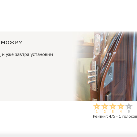
поможем
 и уже завтра установим
Рейтинг:
4
/5 -
1
голосо