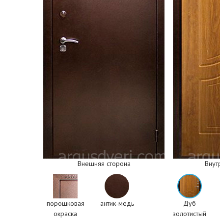
Внешняя сторона
Внут
порошковая
антик-медь
Дуб
окраска
золотистый