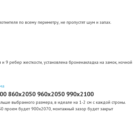
отнителя по всему периметру, не пропустят шум и запах.
 и 9 ребер жесткости, установлена броненакладка на замок, ночной
ма
000 860х2050 960х2050 990х2100
ьше выбранного размера, в идеале на 1-2 см с каждой строны.
0 проем будет 900х2070, монтажный зазор будет закрыт