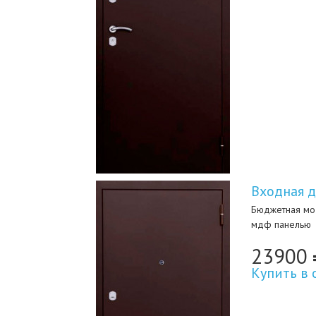
Входная д
Бюджетная мо
мдф панелью
23900
Купить в 